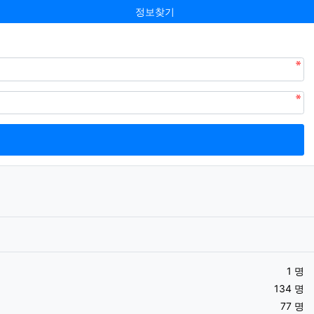
정보찾기
1 명
134 명
77 명